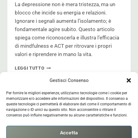
La depressione non è mera tristezza, ma un
blocco che incide su energia e relazioni.
Ignorare i segnali aumenta l’isolamento; è
fondamentale agire subito. Questo articolo
spiega come riconoscerla e illustra l’efficacia
di mindfulness e ACT per ritrovare i propri
valori e riprendere in mano la vita.
D
LEGGI TUTTO
E
P
Gestisci Consenso
R
E
Per fornire le migliori esperienze, utilizziamo tecnologie come i cookie per
memorizzare e/o accedere alle informazioni del dispositivo. Il consenso a
S
queste tecnologie ci permetterà di elaborare dati come il comportamento di
S
navigazione o ID unici su questo sito. Non acconsentire o ritirare il
Home
ACT
Interventi
Profilo
I
consenso può influire negativamente su alcune caratteristiche e funzioni.
O
Mappa
Contatti
BLOG
N
E
Accetta
: