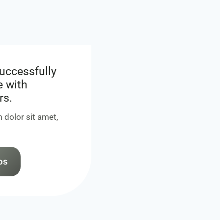
uccessfully
e with
rs.
 dolor sit amet,
os