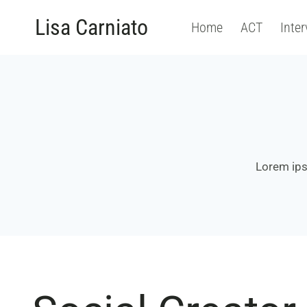
Salta
Lisa Carniato
Home
ACT
Inter
al
contenuto
Lorem ipsu