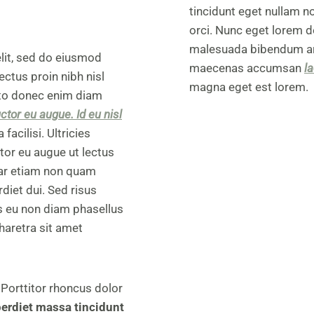
tincidunt eget nullam no
orci. Nunc eget lorem d
malesuada bibendum arc
lit, sed do eiusmod
maecenas accumsan
la
ectus proin nibh nisl
magna eget est lorem.
sto donec enim diam
uctor eu augue. Id eu nisl
acilisi. Ultricies
ctor eu augue ut lectus
nar etiam non quam
diet dui. Sed risus
s eu non diam phasellus
haretra sit amet
 Porttitor rhoncus dolor
erdiet massa tincidunt