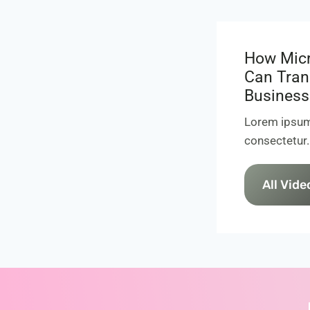
How Micr
Can Tran
Business
Lorem ipsum
consectetur.
All Vide